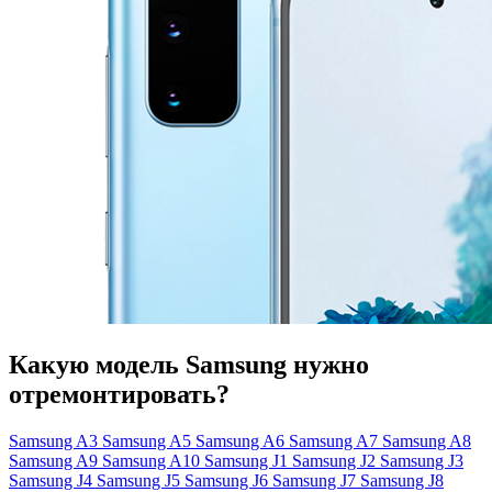
Какую модель Samsung нужно
отремонтировать?
Samsung A3
Samsung A5
Samsung A6
Samsung A7
Samsung A8
Samsung A9
Samsung A10
Samsung J1
Samsung J2
Samsung J3
Samsung J4
Samsung J5
Samsung J6
Samsung J7
Samsung J8