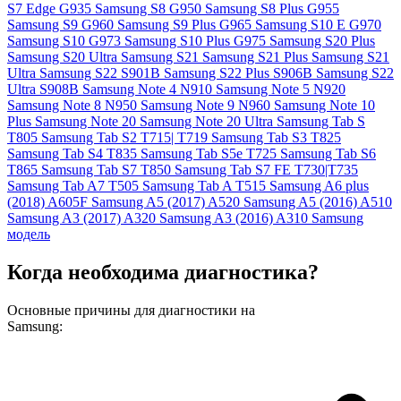
S7 Edge G935
Samsung S8 G950
Samsung S8 Plus G955
Samsung S9 G960
Samsung S9 Plus G965
Samsung S10 E G970
Samsung S10 G973
Samsung S10 Plus G975
Samsung S20 Plus
Samsung S20 Ultra
Samsung S21
Samsung S21 Plus
Samsung S21
Ultra
Samsung S22 S901B
Samsung S22 Plus S906B
Samsung S22
Ultra S908B
Samsung Note 4 N910
Samsung Note 5 N920
Samsung Note 8 N950
Samsung Note 9 N960
Samsung Note 10
Plus
Samsung Note 20
Samsung Note 20 Ultra
Samsung Tab S
T805
Samsung Tab S2 T715| T719
Samsung Tab S3 T825
Samsung Tab S4 T835
Samsung Tab S5e T725
Samsung Tab S6
T865
Samsung Tab S7 T850
Samsung Tab S7 FE T730|T735
Samsung Tab A7 T505
Samsung Tab A T515
Samsung A6 plus
(2018) A605F
Samsung A5 (2017) A520
Samsung A5 (2016) A510
Samsung A3 (2017) A320
Samsung A3 (2016) A310
Samsung
модель
Когда необходима диагностика?
Основные причины для диагностики на
Samsung: