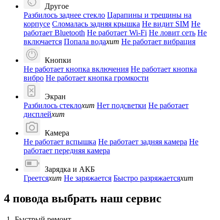
Другое
Разбилось заднее стекло
Царапины и трещины на
корпусе
Сломалась задняя крышка
Не видит SIM
Не
работает Bluetooth
Не работает Wi-Fi
Не ловит сеть
Не
включается
Попала вода
хит
Не работает вибрация
Кнопки
Не работает кнопка включения
Не работает кнопка
вибро
Не работает кнопка громкости
Экран
Разбилось стекло
хит
Нет подсветки
Не работает
дисплей
хит
Камера
Не работает вспышка
Не работает задняя камера
Не
работает передняя камера
Зарядка и АКБ
Греется
хит
Не заряжается
Быстро разряжается
хит
4 повода выбрать наш сервис
-1-
Быстрый ремонт