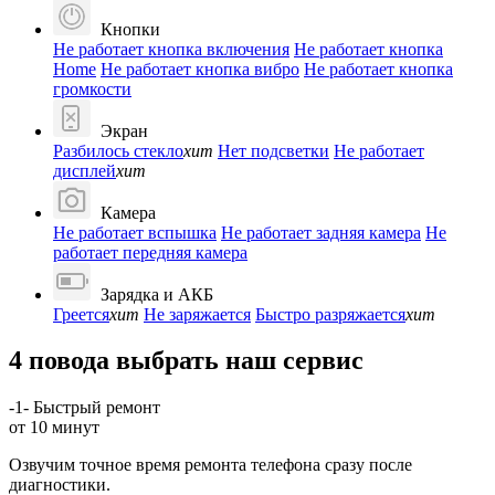
Кнопки
Не работает кнопка включения
Не работает кнопка
Home
Не работает кнопка вибро
Не работает кнопка
громкости
Экран
Разбилось стекло
хит
Нет подсветки
Не работает
дисплей
хит
Камера
Не работает вспышка
Не работает задняя камера
Не
работает передняя камера
Зарядка и АКБ
Греется
хит
Не заряжается
Быстро разряжается
хит
4 повода выбрать наш сервис
-1-
Быстрый ремонт
от 10 минут
Озвучим точное время ремонта телефона сразу после
диагностики.