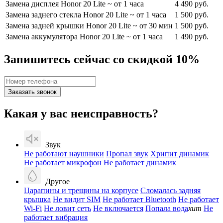
Замена дисплея Honor 20 Lite
~ от 1 часа
4 490 руб.
Замена заднего стекла Honor 20 Lite
~ от 1 часа
1 500 руб.
Замена задней крышки Honor 20 Lite
~ от 30 мин
1 500 руб.
Замена аккумулятора Honor 20 Lite
~ от 1 часа
1 490 руб.
Запишитесь сейчас со скидкой 10%
Заказать звонок
Какая у вас неисправность?
Звук
Не работают наушники
Пропал звук
Хрипит динамик
Не работает микрофон
Не работает динамик
Другое
Царапины и трещины на корпусе
Сломалась задняя
крышка
Не видит SIM
Не работает Bluetooth
Не работает
Wi-Fi
Не ловит сеть
Не включается
Попала вода
хит
Не
работает вибрация