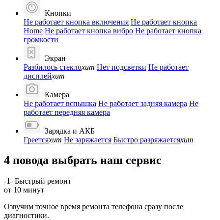
Кнопки
Не работает кнопка включения
Не работает кнопка
Home
Не работает кнопка вибро
Не работает кнопка
громкости
Экран
Разбилось стекло
хит
Нет подсветки
Не работает
дисплей
хит
Камера
Не работает вспышка
Не работает задняя камера
Не
работает передняя камера
Зарядка и АКБ
Греется
хит
Не заряжается
Быстро разряжается
хит
4 повода выбрать наш сервис
-1-
Быстрый ремонт
от 10 минут
Озвучим точное время ремонта телефона сразу после
диагностики.