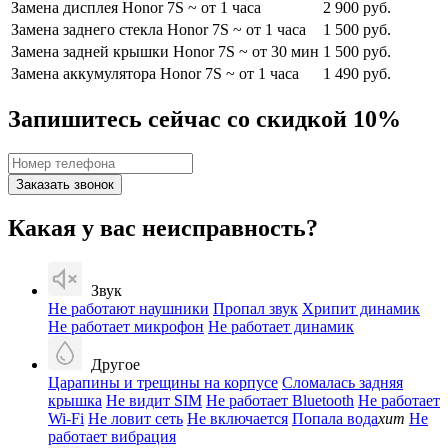
Замена дисплея Honor 7S
~ от 1 часа
2 900 руб.
Замена заднего стекла Honor 7S
~ от 1 часа
1 500 руб.
Замена задней крышки Honor 7S
~ от 30 мин
1 500 руб.
Замена аккумулятора Honor 7S
~ от 1 часа
1 490 руб.
Запишитесь сейчас со скидкой 10%
Заказать звонок
Какая у вас неисправность?
Звук
Не работают наушники
Пропал звук
Хрипит динамик
Не работает микрофон
Не работает динамик
Другое
Царапины и трещины на корпусе
Сломалась задняя
крышка
Не видит SIM
Не работает Bluetooth
Не работает
Wi-Fi
Не ловит сеть
Не включается
Попала вода
хит
Не
работает вибрация