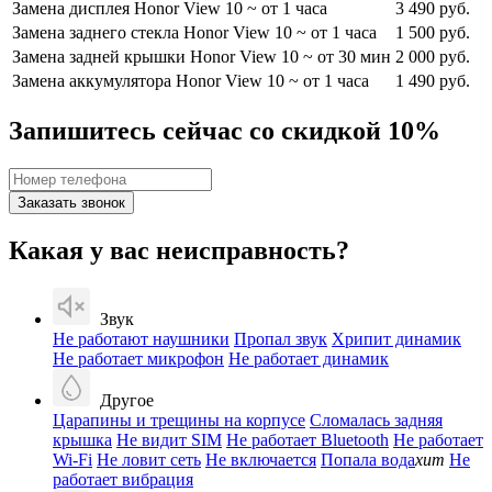
Замена дисплея Honor View 10
~ от 1 часа
3 490 руб.
Замена заднего стекла Honor View 10
~ от 1 часа
1 500 руб.
Замена задней крышки Honor View 10
~ от 30 мин
2 000 руб.
Замена аккумулятора Honor View 10
~ от 1 часа
1 490 руб.
Запишитесь сейчас со скидкой 10%
Заказать звонок
Какая у вас неисправность?
Звук
Не работают наушники
Пропал звук
Хрипит динамик
Не работает микрофон
Не работает динамик
Другое
Царапины и трещины на корпусе
Сломалась задняя
крышка
Не видит SIM
Не работает Bluetooth
Не работает
Wi-Fi
Не ловит сеть
Не включается
Попала вода
хит
Не
работает вибрация