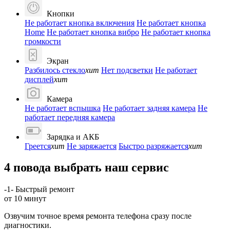
Кнопки
Не работает кнопка включения
Не работает кнопка
Home
Не работает кнопка вибро
Не работает кнопка
громкости
Экран
Разбилось стекло
хит
Нет подсветки
Не работает
дисплей
хит
Камера
Не работает вспышка
Не работает задняя камера
Не
работает передняя камера
Зарядка и АКБ
Греется
хит
Не заряжается
Быстро разряжается
хит
4 повода выбрать наш сервис
-1-
Быстрый ремонт
от 10 минут
Озвучим точное время ремонта телефона сразу после
диагностики.