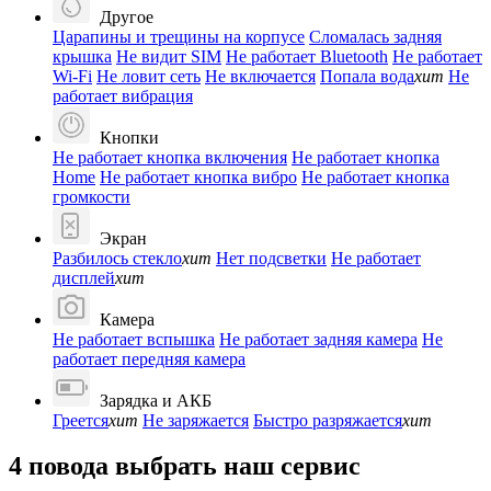
Другое
Царапины и трещины на корпусе
Сломалась задняя
крышка
Не видит SIM
Не работает Bluetooth
Не работает
Wi-Fi
Не ловит сеть
Не включается
Попала вода
хит
Не
работает вибрация
Кнопки
Не работает кнопка включения
Не работает кнопка
Home
Не работает кнопка вибро
Не работает кнопка
громкости
Экран
Разбилось стекло
хит
Нет подсветки
Не работает
дисплей
хит
Камера
Не работает вспышка
Не работает задняя камера
Не
работает передняя камера
Зарядка и АКБ
Греется
хит
Не заряжается
Быстро разряжается
хит
4 повода выбрать наш сервис