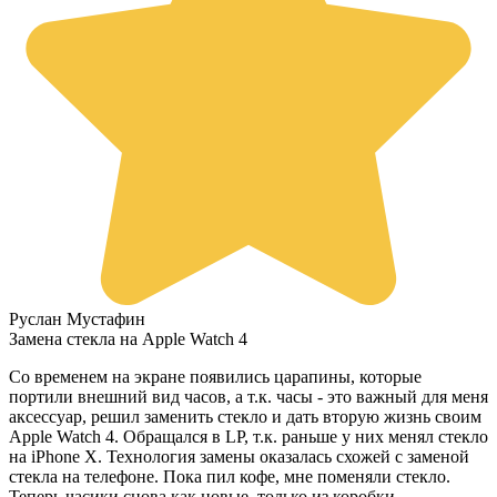
Руслан Мустафин
Замена стекла на Apple Watch 4
Со временем на экране появились царапины, которые
портили внешний вид часов, а т.к. часы - это важный для меня
аксессуар, решил заменить стекло и дать вторую жизнь своим
Apple Watch 4. Обращался в LP, т.к. раньше у них менял стекло
на iPhone X. Технология замены оказалась схожей с заменой
стекла на телефоне. Пока пил кофе, мне поменяли стекло.
Теперь часики снова как новые, только из коробки.