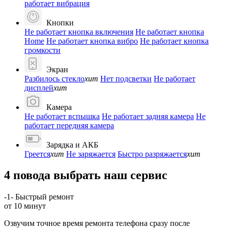
работает вибрация
Кнопки
Не работает кнопка включения
Не работает кнопка
Home
Не работает кнопка вибро
Не работает кнопка
громкости
Экран
Разбилось стекло
хит
Нет подсветки
Не работает
дисплей
хит
Камера
Не работает вспышка
Не работает задняя камера
Не
работает передняя камера
Зарядка и АКБ
Греется
хит
Не заряжается
Быстро разряжается
хит
4 повода выбрать наш сервис
-1-
Быстрый ремонт
от 10 минут
Озвучим точное время ремонта телефона сразу после