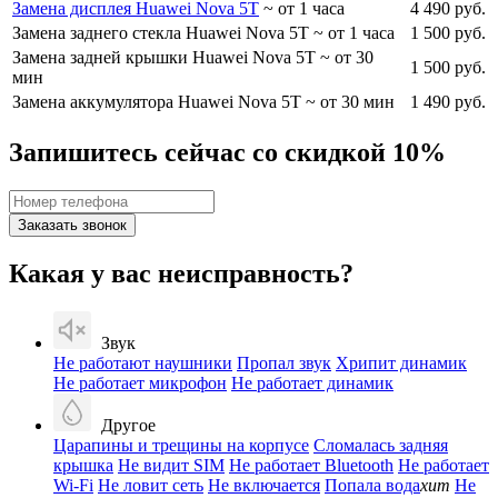
Замена дисплея Huawei Nova 5T
~ от 1 часа
4 490 руб.
Замена заднего стекла Huawei Nova 5T
~ от 1 часа
1 500 руб.
Замена задней крышки Huawei Nova 5T
~ от 30
1 500 руб.
мин
Замена аккумулятора Huawei Nova 5T
~ от 30 мин
1 490 руб.
Запишитесь сейчас со скидкой 10%
Заказать звонок
Какая у вас неисправность?
Звук
Не работают наушники
Пропал звук
Хрипит динамик
Не работает микрофон
Не работает динамик
Другое
Царапины и трещины на корпусе
Сломалась задняя
крышка
Не видит SIM
Не работает Bluetooth
Не работает
Wi-Fi
Не ловит сеть
Не включается
Попала вода
хит
Не