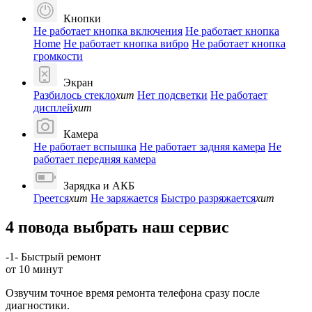
Кнопки
Не работает кнопка включения
Не работает кнопка
Home
Не работает кнопка вибро
Не работает кнопка
громкости
Экран
Разбилось стекло
хит
Нет подсветки
Не работает
дисплей
хит
Камера
Не работает вспышка
Не работает задняя камера
Не
работает передняя камера
Зарядка и АКБ
Греется
хит
Не заряжается
Быстро разряжается
хит
4 повода выбрать наш сервис
-1-
Быстрый ремонт
от 10 минут
Озвучим точное время ремонта телефона сразу после
диагностики.