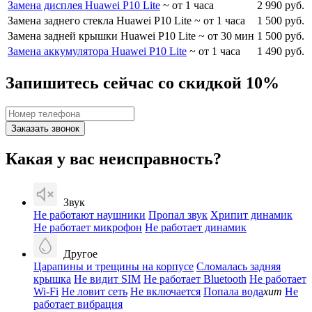
Замена дисплея Huawei P10 Lite
~ от 1 часа
2 990 руб.
Замена заднего стекла Huawei P10 Lite
~ от 1 часа
1 500 руб.
Замена задней крышки Huawei P10 Lite
~ от 30 мин
1 500 руб.
Замена аккумулятора Huawei P10 Lite
~ от 1 часа
1 490 руб.
Запишитесь сейчас со скидкой 10%
Заказать звонок
Какая у вас неисправность?
Звук
Не работают наушники
Пропал звук
Хрипит динамик
Не работает микрофон
Не работает динамик
Другое
Царапины и трещины на корпусе
Сломалась задняя
крышка
Не видит SIM
Не работает Bluetooth
Не работает
Wi-Fi
Не ловит сеть
Не включается
Попала вода
хит
Не
работает вибрация