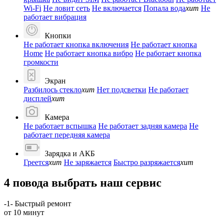
Wi-Fi
Не ловит сеть
Не включается
Попала вода
хит
Не
работает вибрация
Кнопки
Не работает кнопка включения
Не работает кнопка
Home
Не работает кнопка вибро
Не работает кнопка
громкости
Экран
Разбилось стекло
хит
Нет подсветки
Не работает
дисплей
хит
Камера
Не работает вспышка
Не работает задняя камера
Не
работает передняя камера
Зарядка и АКБ
Греется
хит
Не заряжается
Быстро разряжается
хит
4 повода выбрать наш сервис
-1-
Быстрый ремонт
от 10 минут