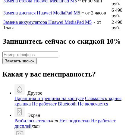
Замена стекла Huawei MediaPad M5
~ от 30 мин
руб.
6 490
Замена дисплея Huawei MediaPad M5
~ от 2 часов
руб.
Замена аккумулятора Huawei MediaPad M5
~ от
2 490
1часа
руб.
Запишитесь сейчас со скидкой 10%
Заказать звонок
Какая у вас неисправность?
Другое
Царапины и трещины на корпусе
Сломалась задняя
крышка
Не работает Bluetooth
Не включается
Экран
Разбилось стекло
хит
Нет подсветки
Не работает
дисплей
хит