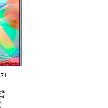
A71
уб.
уб.
б.
б.