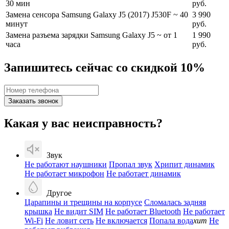
30 мин
руб.
Замена сенсора Samsung Galaxy J5 (2017) J530F
~ 40
3 990
минут
руб.
Замена разъема зарядки Samsung Galaxy J5
~ от 1
1 990
часа
руб.
Запишитесь сейчас со скидкой 10%
Заказать звонок
Какая у вас неисправность?
Звук
Не работают наушники
Пропал звук
Хрипит динамик
Не работает микрофон
Не работает динамик
Другое
Царапины и трещины на корпусе
Сломалась задняя
крышка
Не видит SIM
Не работает Bluetooth
Не работает
Wi-Fi
Не ловит сеть
Не включается
Попала вода
хит
Не