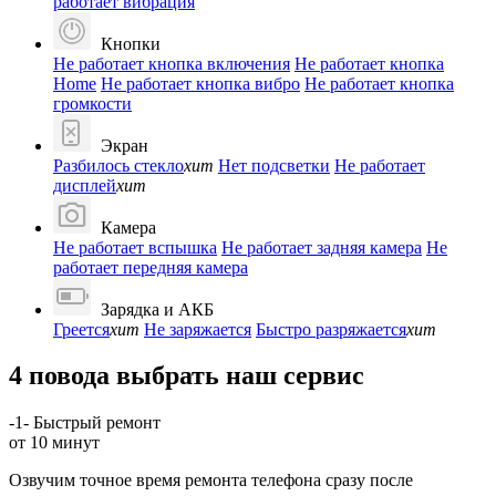
работает вибрация
Кнопки
Не работает кнопка включения
Не работает кнопка
Home
Не работает кнопка вибро
Не работает кнопка
громкости
Экран
Разбилось стекло
хит
Нет подсветки
Не работает
дисплей
хит
Камера
Не работает вспышка
Не работает задняя камера
Не
работает передняя камера
Зарядка и АКБ
Греется
хит
Не заряжается
Быстро разряжается
хит
4 повода выбрать наш сервис
-1-
Быстрый ремонт
от 10 минут
Озвучим точное время ремонта телефона сразу после