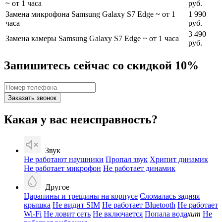
~ от 1 часа
руб.
Замена микрофона Samsung Galaxy S7 Edge
~ от 1
1 990
часа
руб.
3 490
Замена камеры Samsung Galaxy S7 Edge
~ от 1 часа
руб.
Запишитесь сейчас со скидкой 10%
Заказать звонок
Какая у вас неисправность?
Звук
Не работают наушники
Пропал звук
Хрипит динамик
Не работает микрофон
Не работает динамик
Другое
Царапины и трещины на корпусе
Сломалась задняя
крышка
Не видит SIM
Не работает Bluetooth
Не работает
Wi-Fi
Не ловит сеть
Не включается
Попала вода
хит
Не