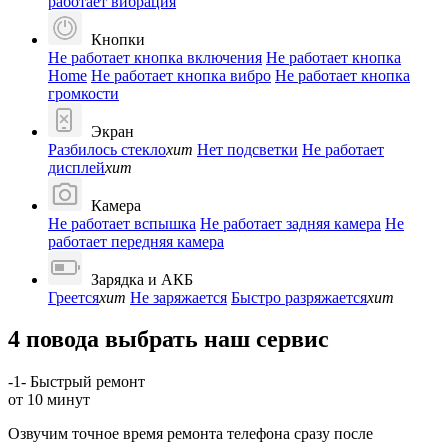
работает вибрация
Кнопки
Не работает кнопка включения
Не работает кнопка
Home
Не работает кнопка вибро
Не работает кнопка
громкости
Экран
Разбилось стекло
хит
Нет подсветки
Не работает
дисплей
хит
Камера
Не работает вспышка
Не работает задняя камера
Не
работает передняя камера
Зарядка и АКБ
Греется
хит
Не заряжается
Быстро разряжается
хит
4 повода выбрать наш сервис
-1-
Быстрый ремонт
от 10 минут
Озвучим точное время ремонта телефона сразу после