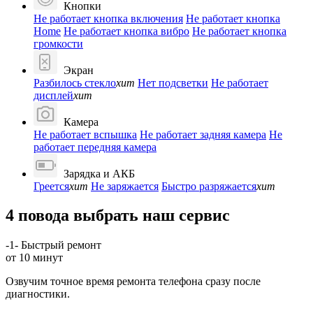
Кнопки
Не работает кнопка включения
Не работает кнопка
Home
Не работает кнопка вибро
Не работает кнопка
громкости
Экран
Разбилось стекло
хит
Нет подсветки
Не работает
дисплей
хит
Камера
Не работает вспышка
Не работает задняя камера
Не
работает передняя камера
Зарядка и АКБ
Греется
хит
Не заряжается
Быстро разряжается
хит
4 повода выбрать наш сервис
-1-
Быстрый ремонт
от 10 минут
Озвучим точное время ремонта телефона сразу после
диагностики.