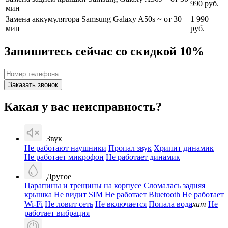
990 руб.
мин
Замена аккумулятора Samsung Galaxy A50s
~ от 30
1 990
мин
руб.
Запишитесь сейчас со скидкой 10%
Заказать звонок
Какая у вас неисправность?
Звук
Не работают наушники
Пропал звук
Хрипит динамик
Не работает микрофон
Не работает динамик
Другое
Царапины и трещины на корпусе
Сломалась задняя
крышка
Не видит SIM
Не работает Bluetooth
Не работает
Wi-Fi
Не ловит сеть
Не включается
Попала вода
хит
Не
работает вибрация