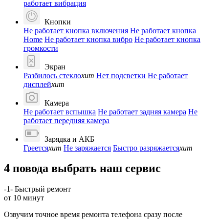
работает вибрация
Кнопки
Не работает кнопка включения
Не работает кнопка
Home
Не работает кнопка вибро
Не работает кнопка
громкости
Экран
Разбилось стекло
хит
Нет подсветки
Не работает
дисплей
хит
Камера
Не работает вспышка
Не работает задняя камера
Не
работает передняя камера
Зарядка и АКБ
Греется
хит
Не заряжается
Быстро разряжается
хит
4 повода выбрать наш сервис
-1-
Быстрый ремонт
от 10 минут
Озвучим точное время ремонта телефона сразу после