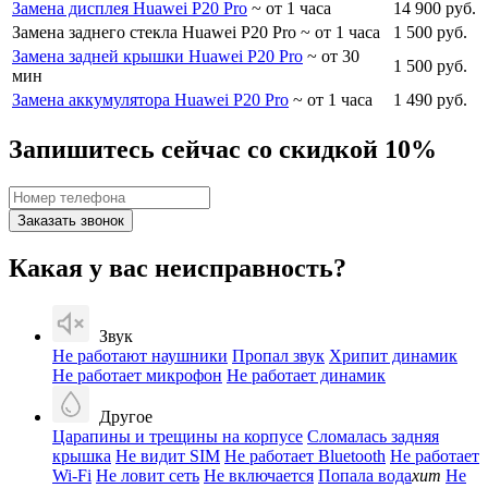
Замена дисплея Huawei P20 Pro
~ от 1 часа
14 900 руб.
Замена заднего стекла Huawei P20 Pro
~ от 1 часа
1 500 руб.
Замена задней крышки Huawei P20 Pro
~ от 30
1 500 руб.
мин
Замена аккумулятора Huawei P20 Pro
~ от 1 часа
1 490 руб.
Запишитесь сейчас со скидкой 10%
Заказать звонок
Какая у вас неисправность?
Звук
Не работают наушники
Пропал звук
Хрипит динамик
Не работает микрофон
Не работает динамик
Другое
Царапины и трещины на корпусе
Сломалась задняя
крышка
Не видит SIM
Не работает Bluetooth
Не работает
Wi-Fi
Не ловит сеть
Не включается
Попала вода
хит
Не