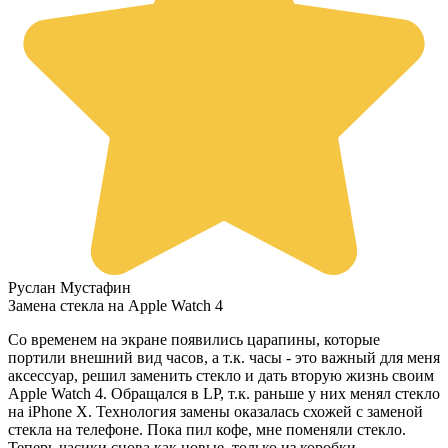
Руслан Мустафин
Замена стекла на Apple Watch 4
Со временем на экране появились царапины, которые
портили внешний вид часов, а т.к. часы - это важный для меня
аксессуар, решил заменить стекло и дать вторую жизнь своим
Apple Watch 4. Обращался в LP, т.к. раньше у них менял стекло
на iPhone X. Технология замены оказалась схожей с заменой
стекла на телефоне. Пока пил кофе, мне поменяли стекло.
Теперь часики снова как новые, только из коробки.