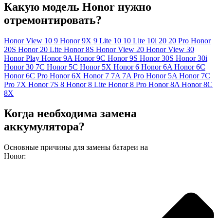
Какую модель Honor нужно
отремонтировать?
Honor View 10
9
Honor 9X
9 Lite
10
10 Lite
10i
20
20 Pro
Honor
20S
Honor 20 Lite
Honor 8S
Honor View 20
Honor View 30
Honor Play
Honor 9A
Honor 9C
Honor 9S
Honor 30S
Honor 30i
Honor 30
7C
Honor 5C
Honor 5X
Honor 6
Honor 6A
Honor 6C
Honor 6C Pro
Honor 6X
Honor 7
7A
7A Pro
Honor 5A
Honor 7C
Pro
7X
Honor 7S
8
Honor 8 Lite
Honor 8 Pro
Honor 8A
Honor 8C
8X
Когда необходима замена
аккумулятора?
Основные причины для замены батареи на
Honor: