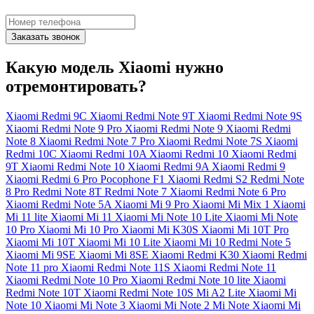
Заказать звонок
Какую модель Xiaomi нужно
отремонтировать?
Xiaomi Redmi 9C
Xiaomi Redmi Note 9T
Xiaomi Redmi Note 9S
Xiaomi Redmi Note 9 Pro
Xiaomi Redmi Note 9
Xiaomi Redmi
Note 8
Xiaomi Redmi Note 7 Pro
Xiaomi Redmi Note 7S
Xiaomi
Redmi 10C
Xiaomi Redmi 10A
Xiaomi Redmi 10
Xiaomi Redmi
9T
Xiaomi Redmi Note 10
Xiaomi Redmi 9A
Xiaomi Redmi 9
Xiaomi Redmi 6 Pro
Pocophone F1
Xiaomi Redmi S2
Redmi Note
8 Pro
Redmi Note 8T
Redmi Note 7
Xiaomi Redmi Note 6 Pro
Xiaomi Redmi Note 5A
Xiaomi Mi 9 Pro
Xiaomi Mi Mix 1
Xiaomi
Mi 11 lite
Xiaomi Mi 11
Xiaomi Mi Note 10 Lite
Xiaomi Mi Note
10 Pro
Xiaomi Mi 10 Pro
Xiaomi Mi K30S
Xiaomi Mi 10T Pro
Xiaomi Mi 10T
Xiaomi Mi 10 Lite
Xiaomi Mi 10
Redmi Note 5
Xiaomi Mi 9SE
Xiaomi Mi 8SE
Xiaomi Redmi K30
Xiaomi Redmi
Note 11 pro
Xiaomi Redmi Note 11S
Xiaomi Redmi Note 11
Xiaomi Redmi Note 10 Pro
Xiaomi Redmi Note 10 lite
Xiaomi
Redmi Note 10T
Xiaomi Redmi Note 10S
Mi A2 Lite
Xiaomi Mi
Note 10
Xiaomi Mi Note 3
Xiaomi Mi Note 2
Mi Note
Xiaomi Mi