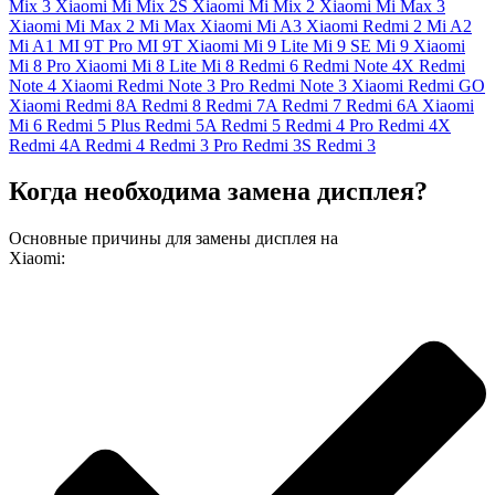
Mix 3
Xiaomi Mi Mix 2S
Xiaomi Mi Mix 2
Xiaomi Mi Max 3
Xiaomi Mi Max 2
Mi Max
Xiaomi Mi A3
Xiaomi Redmi 2
Mi A2
Mi A1
MI 9T Pro
MI 9T
Xiaomi Mi 9 Lite
Mi 9 SE
Mi 9
Xiaomi
Mi 8 Pro
Xiaomi Mi 8 Lite
Mi 8
Redmi 6
Redmi Note 4X
Redmi
Note 4
Xiaomi Redmi Note 3 Pro
Redmi Note 3
Xiaomi Redmi GO
Xiaomi Redmi 8A
Redmi 8
Redmi 7A
Redmi 7
Redmi 6A
Xiaomi
Mi 6
Redmi 5 Plus
Redmi 5A
Redmi 5
Redmi 4 Pro
Redmi 4X
Redmi 4A
Redmi 4
Redmi 3 Pro
Redmi 3S
Redmi 3
Когда необходима замена дисплея?
Основные причины для замены дисплея на
Xiaomi: