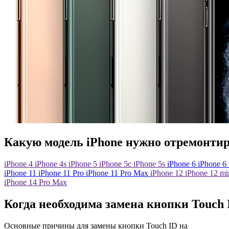
Какую модель iPhone нужно отремонти
iPhone 4
iPhone 4s
iPhone 5
iPhone 5c
iPhone 5s
iPhone
6
iPhone
6 
iPhone
11
iPhone
11 Pro
iPhone
11 Pro Max
iPhone 12
iPhone 12 mi
iPhone 14 Pro Max
Когда необходима замена кнопки Touch 
Основные причины для замены кнопки Touch ID на